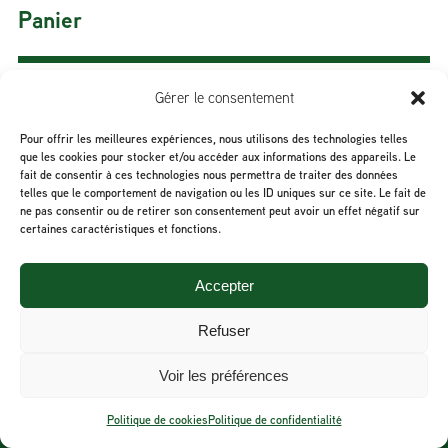
Panier
Gérer le consentement
Sous-total :
0,00
$
Pour offrir les meilleures expériences, nous utilisons des technologies telles
que les cookies pour stocker et/ou accéder aux informations des appareils. Le
fait de consentir à ces technologies nous permettra de traiter des données
telles que le comportement de navigation ou les ID uniques sur ce site. Le fait de
Voir le panier
ne pas consentir ou de retirer son consentement peut avoir un effet négatif sur
certaines caractéristiques et fonctions.
Paiement
Accepter
Refuser
Voir les préférences
Tous droits réservés © Saveurs Mitis - 2026
Politique de cookies
Politique de confidentialité
Politique de confidentialité
-
Termes et conditions